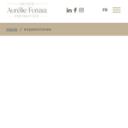
LinkeDin
Facebook
Instagram
FR
MENÚ ABIE
inicio
exposiciones