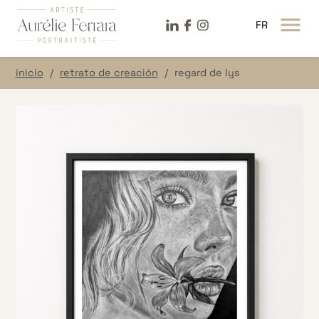
LinkeDin
Facebook
Instagram
FR
MENÚ ABIE
inicio
retrato de creación
regard de lys