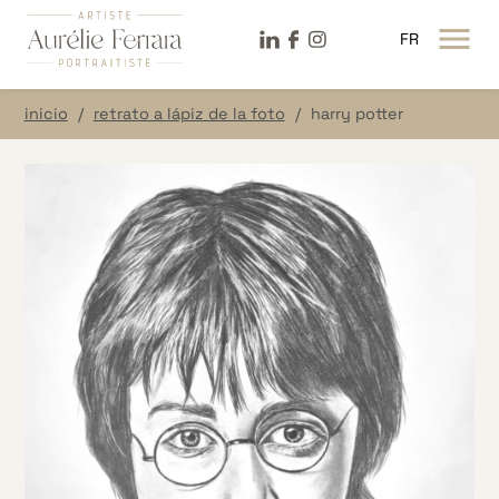
LinkeDin
Facebook
Instagram
FR
MENÚ ABIE
inicio
retrato a lápiz de la foto
harry potter