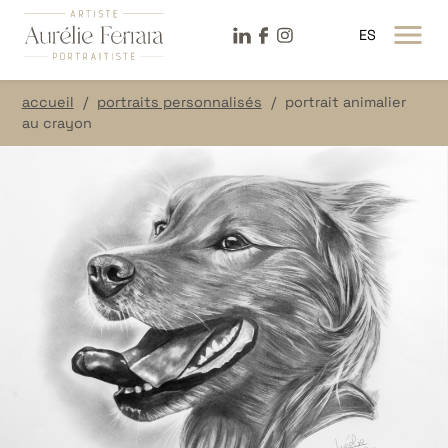
LinkeDin
Facebook
Instagram
ES
OUVRIR LE MENU
accueil
portraits personnalisés
portrait animalier
au crayon