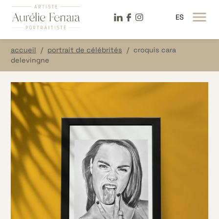
LinkeDin
Facebook
Instagram
ES
OUVRIR LE MENU
accueil
portrait de célébrités
croquis cara
delevingne